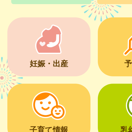
妊娠・出産
予
子育て情報
乳