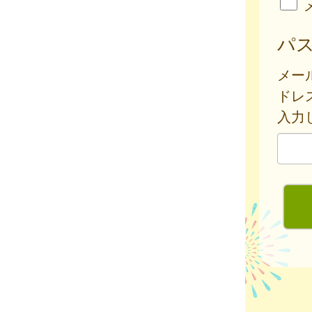
パ
メー
ドレ
入力