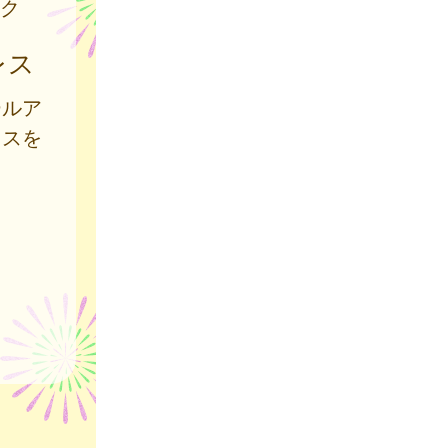
ク
レス
ールア
レスを