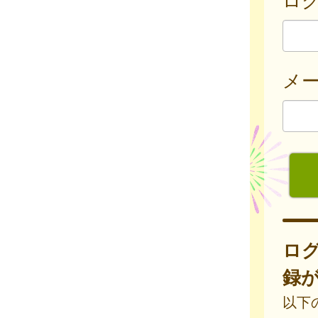
メ
ロ
録
以下