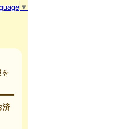
nguage
▼
報を
お済