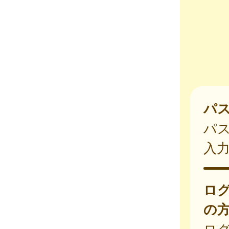
パ
パ
入
ロ
の
ログ