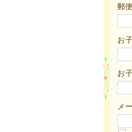
郵
お
お子
メ