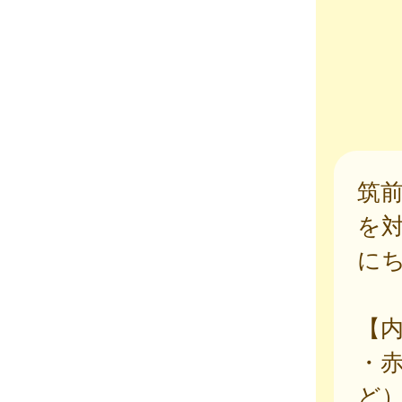
筑
を
に
【
・
ど