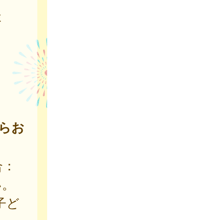
談
らお
合：
い。
子ど