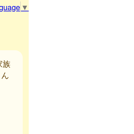
nguage
▼
家族
こん
な