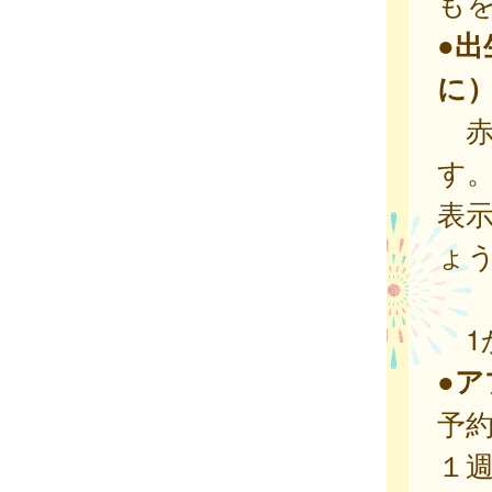
も
●出
に
赤
す
表
ょ
1
●
予
１