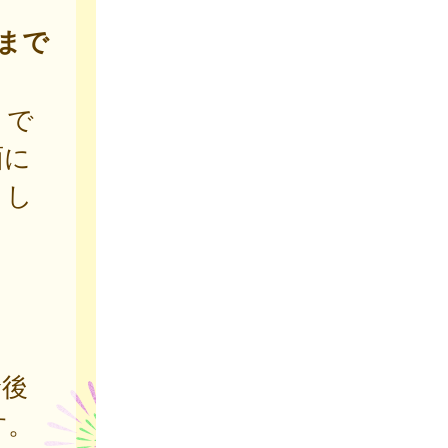
まで
トで
面に
まし
診後
す。