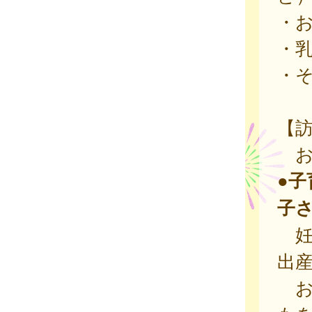
・
・
・
【
お
●
子
妊
出
お