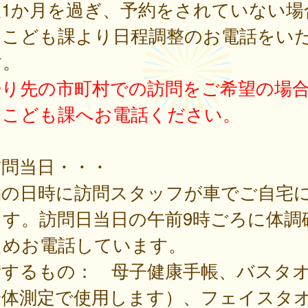
後1か月を過ぎ、予約をされていない場
、こども課より日程調整のお電話をい
す。
帰り先の市町村での訪問をご希望の場
、こども課へお電話ください。
問当日・・・
約の日時に訪問スタッフが車でご自宅
ます。訪問日当日の午前9時ごろに体調
ためお電話しています。
備するもの： 母子健康手帳、バスタ
身体測定で使用します）、フェイスタオ