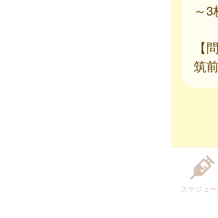
～
【
筑
スケジュー