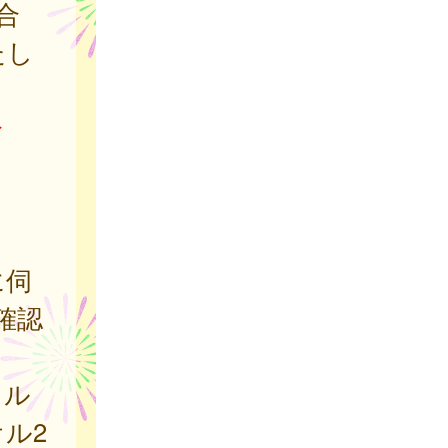
合
たし
合
に伺
確認
オル
ル2