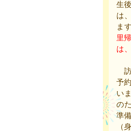
生
は
ま
里
は
訪
予
い
の
準
（