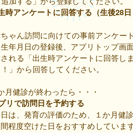
を追加する」から登録してください。
生時アンケートに回答する（生後28日
）
ちゃん訪問に向けての事前アンケー
。生年月日の登録後、アプリトップ画
示される「出生時アンケートに回答し
う！」から回答してください。
か月健診が終わったら・・・
アプリで訪問日を予約する
約日は、発育の評価のため、１か月健
週間程度空けた日をおすすめしていま