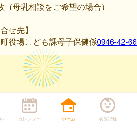
3枚（母乳相談をご希望の場合）
問合せ先】
前町役場こども課母子保健係
0946-42-6
ル
カレンダー
ホーム
成長記録