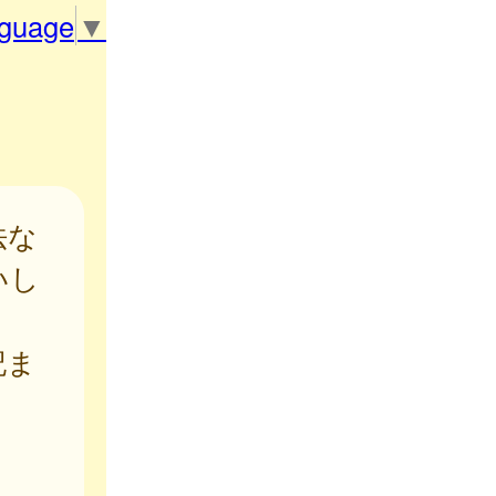
nguage
▼
法な
いし
記ま