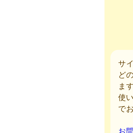
サ
ど
ま
使
で
お