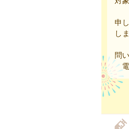
対
申
し
問い