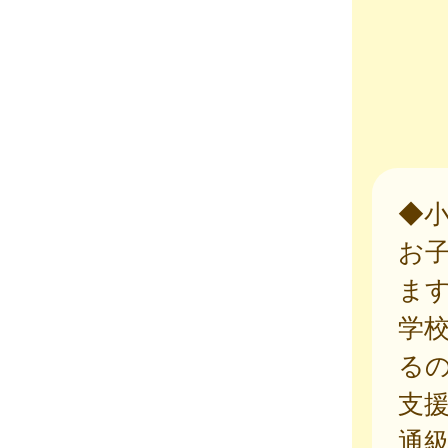
◆
お
ま
学
る
支
通