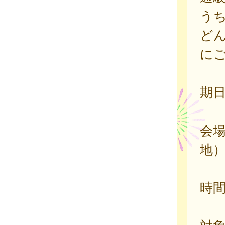
う
ど
に
期
会
地
時間