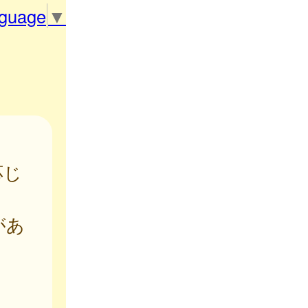
nguage
▼
応じ
があ