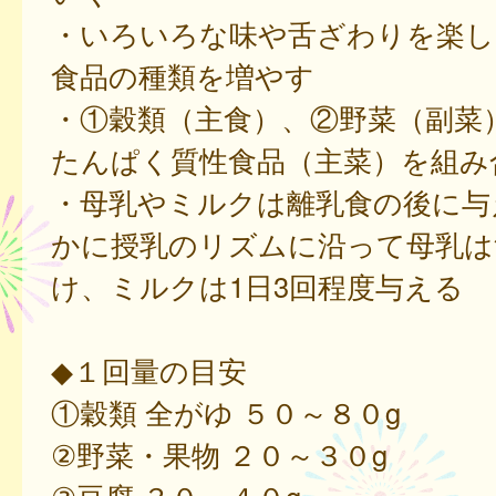
・いろいろな味や舌ざわりを楽し
食品の種類を増やす
・①穀類（主食）、②野菜（副菜
たんぱく質性食品（主菜）を組み
・母乳やミルクは離乳食の後に与
かに授乳のリズムに沿って母乳は
け、ミルクは1日3回程度与える
◆１回量の目安
①穀類 全がゆ ５０～８０g
②野菜・果物 ２０～３０g