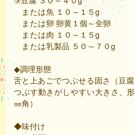
③豆腐 ３０～４０g
または魚 １０～１５g
または卵 卵黄１個～全卵
または肉 １０～１５g
または乳製品 ５０～７０g
◆調理形態
舌と上あごでつぶせる固さ（豆腐
つぶす動きがしやすい大きさ、形
㎜角）
◆味付け