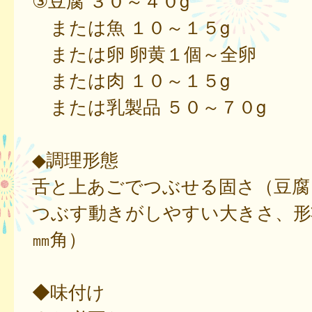
③豆腐 ３０～４０g
または魚 １０～１５g
または卵 卵黄１個～全卵
または肉 １０～１５g
または乳製品 ５０～７０g
◆調理形態
舌と上あごでつぶせる固さ（豆腐
つぶす動きがしやすい大きさ、形
㎜角）
◆味付け