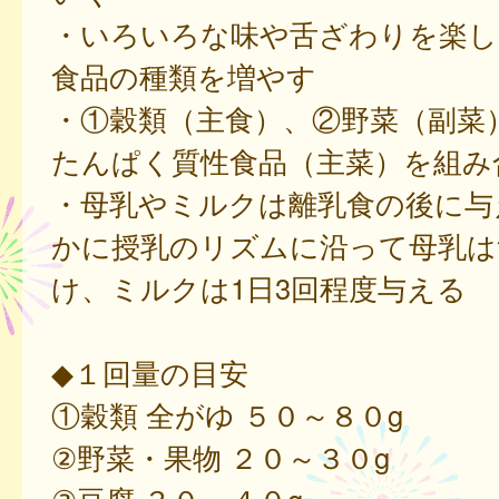
・いろいろな味や舌ざわりを楽し
食品の種類を増やす
・①穀類（主食）、②野菜（副菜
たんぱく質性食品（主菜）を組み
・母乳やミルクは離乳食の後に与
かに授乳のリズムに沿って母乳は
け、ミルクは1日3回程度与える
◆１回量の目安
①穀類 全がゆ ５０～８０g
②野菜・果物 ２０～３０g